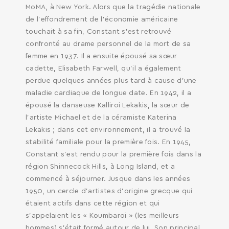
MoMA, à New York. Alors que la tragédie nationale
de l’effondrement de l’économie américaine
touchait à sa fin, Constant s’est retrouvé
confronté au drame personnel de la mort de sa
SEARCH AND PRESS ENTER
femme en 1937. Il a ensuite épousé sa sœur
cadette, Elisabeth Farwell, qu’il a également
perdue quelques années plus tard à cause d’une
maladie cardiaque de longue date. En 1942, il a
épousé la danseuse Kalliroi Lekakis, la sœur de
l’artiste Michael et de la céramiste Katerina
Lekakis ; dans cet environnement, il a trouvé la
stabilité familiale pour la première fois. En 1945,
Constant s’est rendu pour la première fois dans la
région Shinnecock Hills, à Long Island, et a
commencé à séjourner. Jusque dans les années
1950, un cercle d’artistes d’origine grecque qui
étaient actifs dans cette région et qui
s’appelaient les « Koumbaroi » (les meilleurs
hommes) s’était formé autour de lui. Son principal