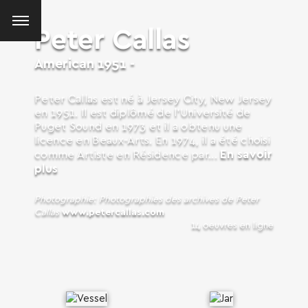
Peter Callas
American
1951 -
Peter Callas est né à Jersey City, New Jersey
en 1951. Il est diplômé de l’Université de
Puget Sound en 1973 et il a obtenu une
licence en Beaux-Arts. En 1974, il a été choisi
En savoir
comme Artiste en Résidence par...
plus
Photographie: Photographies des archives de Peter
Callas
www.petercallas.com
14 oeuvres en ligne