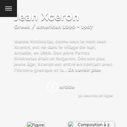
Jean Xceron
Greek / American
1890 – 1967
Ioannis Xirokostas, connu sous le nom Jean
Xceron, est né dans le village de Isari,
Arcadie, en 1890. Son père Petros
Xirokostas était un forgeron. Dès son plus
jeune âge, Xceron est entré en contact avec
En savoir plus
l’histoire grecque et la...
Article
36 oeuvres en ligne