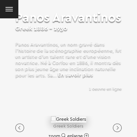
Panos Aravantinos
Greek
1886 - 1930
Panos Aravantinos, un nom gravé dans
l’histoire de la scénographie européenne, fut
un artiste d’un talent rare et d’une vision
novatrice. Né à Corfou en 1886, il montra dès
son plus jeune âge une inclination naturelle
En savoir plus
pour les arts. Sa...
1 oeuvre en ligne
Greek Soldiers
zoom
enlarge