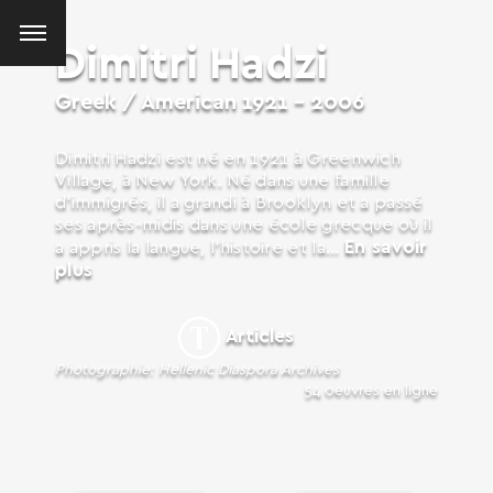
Dimitri Hadzi
Greek / American
1921 - 2006
Dimitri Hadzi est né en 1921 à Greenwich
Village, à New York. Né dans une famille
d’immigrés, il a grandi à Brooklyn et a passé
ses après-midis dans une école grecque où il
En savoir
a appris la langue, l’histoire et la...
plus
Articles
Photographie: Hellenic Diaspora Archives
54 oeuvres en ligne