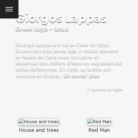
Giorgos Lappas
Greek
1950 – 2016
George Lappas est né au Caire en 1950.
Depuis son plus jeune âge, il visitait souvent
le Musée du Caire avec son père et
observait des milliers d’œuvres exposées de
tailles différentes. En 1958, sa famille est
En savoir plus
revenue en Grèce...
7 oeuvres en ligne
House and trees
Red Man
SEARCH AND PRESS ENTER