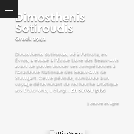
Dimosthenis
Sotiroudis
Greek
1941
Dimosthenis Sotiroudis, né à Petrota, en
Évros, a étudié à l’École Libre des Beaux-Arts
avant de perfectionner ses compétences à
l’Académie Nationale des Beaux-Arts de
Stuttgart. Cette période, combinée à un
voyage déterminant de recherche artistique
En savoir plus
aux États-Unis, a élargi...
1 oeuvre en ligne