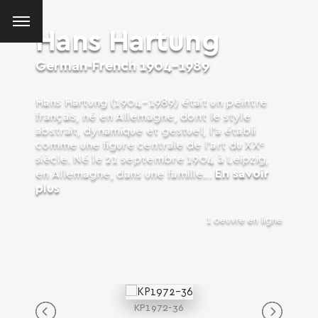
Hans Hartung
German-French
1904-1989
Hans Hartung (1904–1989) était un peintre
français, né en Allemagne, dont le style
abstrait, dynamique et gestuel, l’a établi
comme une figure centrale de l’art du XXᵉ
siècle. Né le 21 septembre 1904 à Leipzig,
En savoir
en Allemagne, dans une famille...
plus
1 oeuvre en ligne
KP1972-36