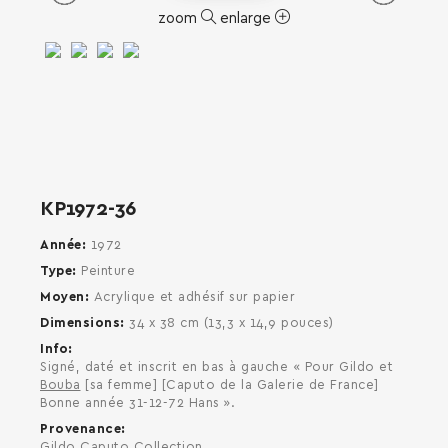
zoom
enlarge
SEARCH AND PRESS ENTER
KP1972-36
Année
1972
Type
Peinture
Moyen
Acrylique et adhésif sur papier
Dimensions
34 x 38 cm (13,3 x 14,9 pouces)
Info
Signé, daté et inscrit en bas à gauche « Pour Gildo et
Bouba
[sa femme] [Caputo de la Galerie de France]
Bonne année 31-12-72 Hans ».
Provenance
Gildo Caputo Collection.