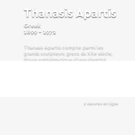
Thanasis Apartis
Greek
1899 - 1972
Thanasis Apartis compte parmi les
grands sculpteurs grecs du XXe siècle,
figure emblématique d’une identité
artistique de la diaspora. Né à Smyrne
en 1899, il s’installe à Athènes avec sa
famille après la destruction de la ville en
En savoir plus
1922. Très...
2 oeuvres en ligne