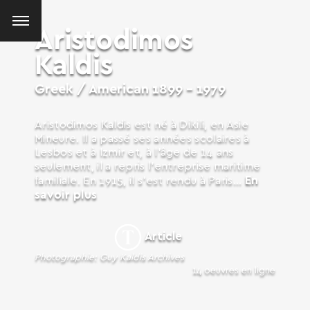
Aristodimos
Kaldis
Greek / American
1899 - 1979
Aristodimos Kaldis est né à Dikili, en Asie
Mineure. Il a passé ses années scolaires à
Lesbos et à Izmir et, à l’âge de 14 ans
seulement, il a repris l’entreprise maritime
En
familiale. En 1915, il s’est rendu à Paris...
savoir plus
Article
Photographie: Guy Kaldis Archives
14 oeuvres en ligne