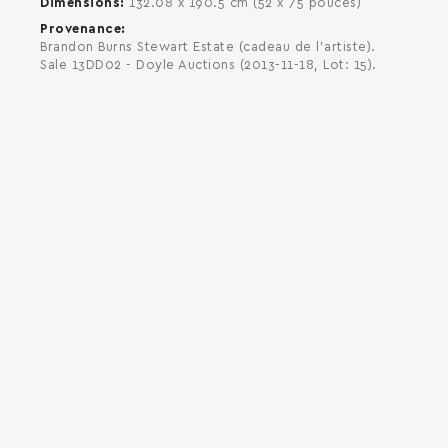
Dimensions
132.08 x 190.5 cm (52 x 75 pouces)
Provenance
Brandon Burns Stewart Estate (cadeau de l'artiste).
Sale 13DD02 - Doyle Auctions (2013-11-18, Lot: 15).