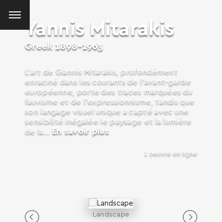
Yannis Mitarakis
Greek
1898-1963
L’art de Giannis Mitarakis, profondément
enraciné dans les courants de l’avant-garde
européenne, porte des traces marquées du
fauvisme et de l’expressionnisme, tandis que
son langage visuel unique a capté avec une
sensibilité inégalée le paysage et la lumière
En savoir plus
de la...
1 oeuvre en ligne
Landscape