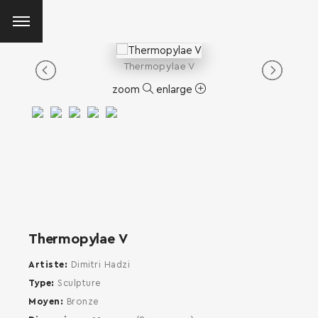
Thermopylae V
zoom
enlarge
Thermopylae V
Artiste
Dimitri Hadzi
Type
Sculpture
Moyen
Bronze
SEARCH AND PRESS ENTER