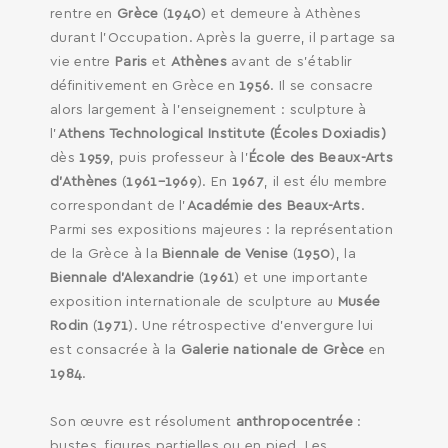
rentre en
Grèce
(
1940
) et demeure à Athènes
durant l’Occupation. Après la guerre, il partage sa
vie entre
Paris
et
Athènes
avant de s’établir
définitivement en Grèce en
1956
. Il se consacre
alors largement à l’enseignement : sculpture à
l’
Athens Technological Institute (Écoles Doxiadis)
dès
1959
, puis professeur à l’
École des Beaux-Arts
d’Athènes
(
1961–1969
). En
1967
, il est élu membre
correspondant de l’
Académie des Beaux-Arts
.
Parmi ses expositions majeures : la représentation
de la Grèce à la
Biennale de Venise
(
1950
), la
Biennale d’Alexandrie
(
1961
) et une importante
exposition internationale de sculpture au
Musée
Rodin
(
1971
). Une rétrospective d’envergure lui
est consacrée à la
Galerie nationale de Grèce
en
1984
.
Son œuvre est résolument
anthropocentrée
:
bustes, figures partielles ou en pied. Les