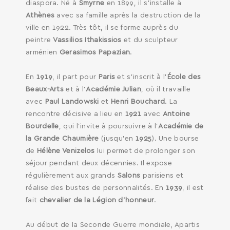
diaspora. Né à
Smyrne
en 1899, il s’installe à
Athènes
avec sa famille après la destruction de la
ville en 1922. Très tôt, il se forme auprès du
peintre
Vassilios Ithakissios
et du sculpteur
arménien
Gerasimos Papazian
.
En
1919
, il part pour
Paris
et s’inscrit à l’
École des
Beaux-Arts
et à l’
Académie Julian
, où il travaille
avec
Paul Landowski
et
Henri Bouchard
. La
rencontre décisive a lieu en
1921
avec
Antoine
Bourdelle
, qui l’invite à poursuivre à l’
Académie de
la Grande Chaumière
(jusqu’en
1925
). Une bourse
de
Hélène Venizelos
lui permet de prolonger son
séjour pendant deux décennies. Il expose
régulièrement aux grands
Salons
parisiens et
réalise des bustes de personnalités. En
1939
, il est
fait
chevalier de la Légion d’honneur
.
Au début de la Seconde Guerre mondiale, Apartis