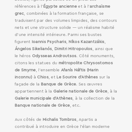
références à l’
Égypte ancienne
et à l’
archaïsme
SEARCH AND PRESS ENTER
grec
, combinées à la formation française, se
traduisent par des volumes limpides, des contours
nets et une structure solide — un réalisme habité
d’une intensité intérieure. Parmi ses bustes
figurent
Ioannis Psycharis
,
Níkos Kazantzákis
,
Ángelos Sikelianós
,
Dimitri Mitropoulos
, ainsi que
le héros
Odysseas Androutsos
. Côté monuments,
citons les statues du
métropolite Chrysostomos
de Smyrne
, l’ensemble
Afanís Náftis (Marin
inconnu)
à
Chios
, et
Le Sourire d’Athènes
sur la
façade de la
Banque de Grèce
. Ses œuvres
appartiennent à la
Galerie nationale de Grèce
, à la
Galerie municipale d’Athènes
, à la collection de la
Banque nationale de Grèce
, etc.
Aux côtés de
Michalis Tombros
, Apartis a
contribué à introduire en Grèce l’élan moderne