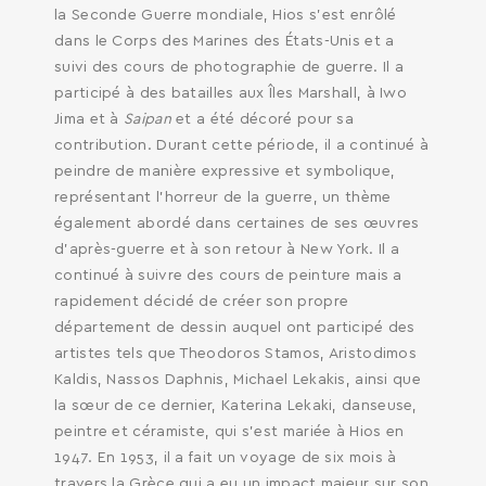
la Seconde Guerre mondiale, Hios s’est enrôlé
dans le Corps des Marines des États-Unis et a
suivi des cours de photographie de guerre. Il a
participé à des batailles aux Îles Marshall, à Iwo
SEARCH AND PRESS ENTER
Jima et à
Saipan
et a été décoré pour sa
contribution. Durant cette période, il a continué à
peindre de manière expressive et symbolique,
représentant l’horreur de la guerre, un thème
également abordé dans certaines de ses œuvres
d’après-guerre et à son retour à New York. Il a
continué à suivre des cours de peinture mais a
rapidement décidé de créer son propre
département de dessin auquel ont participé des
artistes tels que Theodoros Stamos, Aristodimos
Kaldis, Nassos Daphnis, Michael Lekakis, ainsi que
la sœur de ce dernier, Katerina Lekaki, danseuse,
peintre et céramiste, qui s’est mariée à Hios en
1947. En 1953, il a fait un voyage de six mois à
travers la Grèce qui a eu un impact majeur sur son