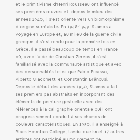
et le primitivisme d’Henri Rousseau ont influencé
ses premières œuvres et, depuis le milieu des
années 1940, il s’est orienté vers un biomorphisme
d’origine surréaliste. En 1948-1949, Stamos a
voyagé en Europe et, au milieu de la guerre civile
grecque, il s’est rendu pour la première fois en
Grèce. Il a passé beaucoup de temps en France
où, avec l’aide de Christian Zervos, il s’est
familiarisé avec la communauté artistique et avec
SEARCH AND PRESS ENTER
des personnalités telles que Pablo Picasso,
Alberto Giacometti et Constantin Brâncuși.
Depuis le début des années 1950, Stamos a fait
ses premiers pas abstraits en incorporant des
éléments de peinture gestuelle avec des
références à la calligraphie orientale qui l’ont
progressivement conduit à ses champs de
couleurs caractéristiques. En 1950, il a enseigné à
Black Mountain College, tandis que lui et 17 autres
artistes ont participé au mouvement de