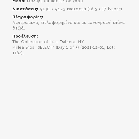
Μέσο
Μολύβι και παστέλ σε χαρτί
Διαστάσεις
41.91 x 44.45 εκατοστά (16.5 x 17 ίντσες)
Πληροφορίες
Αφιερωμένο, τιτλοφορημένο και με μονογραφή επάνω
δεξιά.
Προέλευση
The Collection of Litsa Tsitsera, NY.
Millea Bros "SELECT" (Day 1 of 3) (2021-12-01, Lot:
1184).