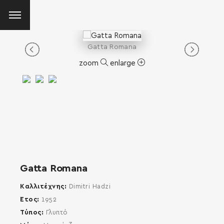
Gatta Romana
zoom
enlarge
Gatta Romana
Καλλιτέχνης
Dimitri Hadzi
Έτος
1952
Τύπος
Γλυπτό
SEARCH AND PRESS ENTER