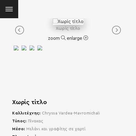
Χωρίς τίτλο
zoom
enlarge
Χωρίς τίτλο
Καλλιτέχνης
Chryssa Vardea-Mavromichali
Τύπος
Πίνακας
Μέσο
Μελάνι και γραφίτης σε χαρτί
SEARCH AND PRESS ENTER