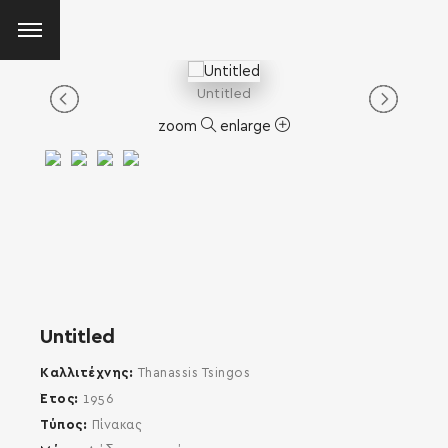
Untitled
zoom
enlarge
Untitled
Καλλιτέχνης
Thanassis Tsingos
Έτος
1956
Τύπος
Πίνακας
SEARCH AND PRESS ENTER