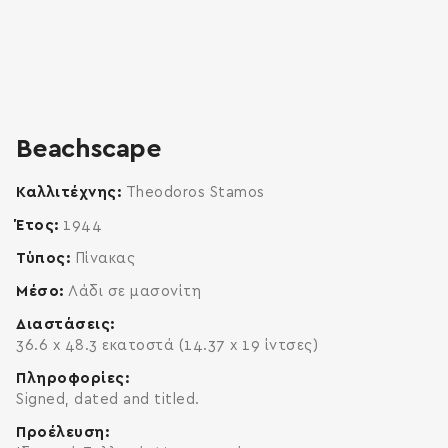
zoom
enlarge
Beachscape
Καλλιτέχνης
Theodoros Stamos
Έτος
1944
Τύπος
Πίνακας
Μέσο
Λάδι σε μασονίτη
Διαστάσεις
36.6 x 48.3 εκατοστά (14.37 x 19 ίντσες)
Πληροφορίες
Signed, dated and titled.
Προέλευση