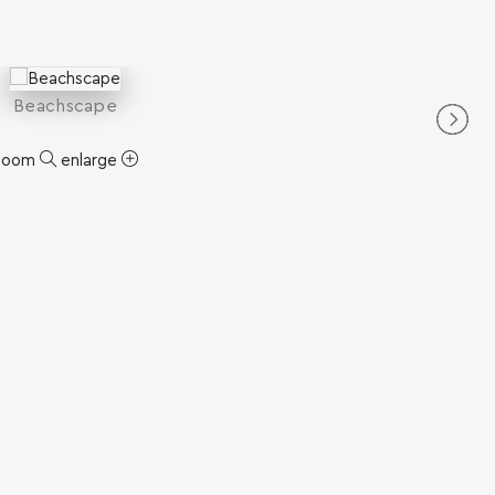
Beachscape
zoom
enlarge