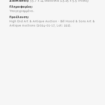
Διαστάσεις
33.7 x 14 εκατοστά (13.25 x 5.5 ίντσες)
Πληροφορίες
Υπογεγραμμένο.
Προέλευση
High End Art & Antique Auction - Bill Hood & Sons Art &
Antique Auctions (2024-01-17, Lot: 222).