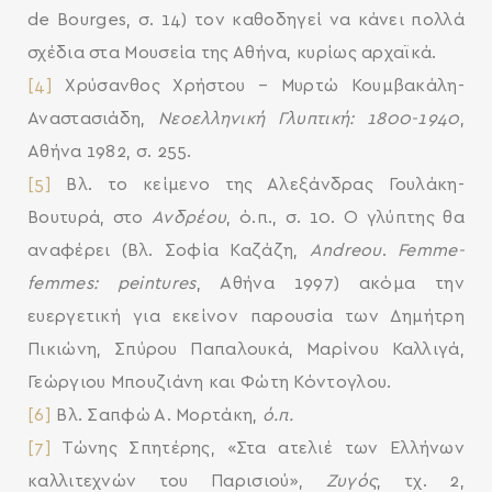
de Bourges, σ. 14) τον καθοδηγεί να κάνει πολλά
σχέδια στα Μουσεία της Αθήνα, κυρίως αρχαϊκά.
[4]
Χρύσανθος Χρήστου – Μυρτώ Κουμβακάλη-
Αναστασιάδη,
Νεοελληνική Γλυπτική: 1800-1940
,
Αθήνα 1982, σ. 255.
[5]
Βλ. το κείμενο της Αλεξάνδρας Γουλάκη-
Βουτυρά, στο
Ανδρέου
, ό.π., σ. 10. Ο γλύπτης θα
αναφέρει (Βλ. Σοφία Καζάζη,
Andreou
.
Femme-
femmes: peintures
, Αθήνα 1997) ακόμα την
ευεργετική για εκείνον παρουσία των Δημήτρη
Πικιώνη, Σπύρου Παπαλουκά, Μαρίνου Καλλιγά,
Γεώργιου Μπουζιάνη και Φώτη Κόντογλου.
[6]
Βλ. Σαπφώ Α. Μορτάκη,
ό.π.
[7]
Τώνης Σπητέρης, «Στα ατελιέ των Ελλήνων
καλλιτεχνών του Παρισιού»,
Ζυγός
, τχ. 2,