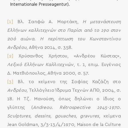
Internationale Presseagentur).
[1]
Βλ. Σαπφώ Α. Μορτάκη,
Η μετανάστευση
Ελλήνων καλλιτεχνών στο Παρίσι από το 19ο στον
20ό αιώνα. Η περίπττωση του Κωνσταντίνου
Ανδρέου
, Αθήνα 2014, σ. 358.
[2]
Χρύσανθος Χρήστου, «Ανδρέου Κώστας»,
Λεξικό Ελλήνων Καλλιτεχνών
, τ. 1, επιμ. Ευγένιος
Δ. Ματθιόπουλος, Αθήνα 2000, σ. 57.
[3]
Βλ. το κείμενο της Σοφίας Καζάζη στο
Ανδρέου
, Τελλόγλειο Ίδρυμα Τεχνών ΑΠΘ, 2004, σ.
18. Η Τζ. Μανούση, όπως δηλώνει ο ίδιος ο
γλύπτης (
Andreou
.
R
é
trospective
1945-1970.
Sculptures
,
dessins
,
gouaches
,
gravures
, κείμενα
Jean Goldman, 3/3-13/4/1970, Maison de la Culture