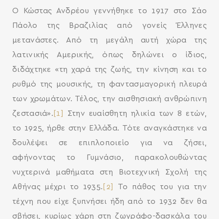
Ο Κώστας Ανδρέου γεννήθηκε το 1917 στο Σάο
Πάολο της Βραζιλίας από γονείς Έλληνες
μετανάστες. Από τη μεγάλη αυτή χώρα της
λατινικής Αμερικής, όπως δηλώνει ο ίδιος,
διδάχτηκε «τη χαρά της ζωής, την κίνηση και το
ρυθμό της μουσικής, τη φαντασμαγορική πλευρά
των χρωμάτων. Τέλος, την αισθησιακή ανθρώπινη
ζεστασιά».
[1]
Στην ευαίσθητη ηλικία των 8 ετών,
το 1925, ήρθε στην Ελλάδα. Τότε αναγκάστηκε να
δουλέψει σε επιπλοποιείο για να ζήσει,
αφήνοντας το Γυμνάσιο, παρακολουθώντας
νυχτερινά μαθήματα στη Βιοτεχνική Σχολή της
Αθήνας μέχρι το 1935.
[2]
To πάθος του για την
τέχνη που είχε ξυπνήσει ήδη από το 1932 δεν θα
σβήσει, κυρίως χάρη στη ζωγράφο-δασκάλα του