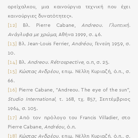
ορείχαλκου, μια καινούργια τεχνική που έχει
καινούργιες δυνατότητες».
[12]
Βλ. Pierre Cabane,
Andreou.
Γλυπτική
.
Ανάγλυφα με χρώμα
, Αθήνα 1999, σ. 46.
[13]
Βλ. Jean-Louis Ferrier,
Andréou
, Γενεύη 1959, σ.
10.
[14]
Βλ.
Andreou. Rétrospective
, ο.π, σ. 25.
[15]
Κώστας Ανδρέου
, επιμ. Νέλλη Κυριαζή, ό.π., σ.
66.
[16]
Pierre Cabane, “Andreou. The eye of the sun”,
Studio International
, τ. 168, τχ. 857, Σεπτέμβριος
1964, σ. 105.
[17]
Από τον πρόλογο του Francis Villadier, στο
Pierre Cabane,
Andréou
, ό.π.
[18]
Κώστας Ανδρέου
, επιμ. Νέλλη Κυριαζή, ό.π., σ.