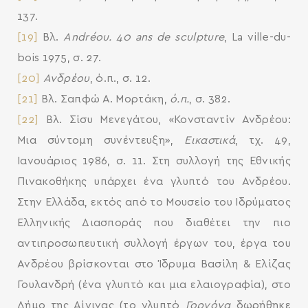
137.
[19]
Βλ.
Andréou. 40 ans de sculpture
, La ville-du-
bois 1975, σ. 27.
[20]
Ανδρέου
, ό.π., σ. 12.
[21]
Βλ. Σαπφώ Α. Μορτάκη,
ό.π.
, σ. 382.
[22]
Βλ. Σίσυ Μενεγάτου, «Κονσταντίν Ανδρέου:
Μια σύντομη συνέντευξη»,
Εικαστικά
, τχ. 49,
Ιανουάριος 1986, σ. 11. Στη συλλογή της Εθνικής
Πινακοθήκης υπάρχει ένα γλυπτό του Ανδρέου.
Στην Ελλάδα, εκτός από το Μουσείο του Ιδρύματος
Ελληνικής Διασποράς που διαθέτει την πιο
αντιπροσωπευτική συλλογή έργων του, έργα του
Ανδρέου βρίσκονται στο Ίδρυμα Βασίλη & Ελίζας
Γουλανδρή (ένα γλυπτό και μια ελαιογραφία), στο
Δήμο της Αίγινας (το γλυπτό
Γοργόνα
δωρήθηκε