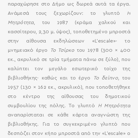
παραχώρησε στο Δήμο ως δωρεά αυτά τα έργα.
Ανάμεσά τους ξεχωρίζουν: το γλυπτό
Η
Μητρότητα
, του 1987 (κράμα χαλκού και
κασσίτερου, 2,30 μ. ύψος), τοποθετημένο μπροστά
στην αίθουσα εκδηλώσεων «L’escale»∙ το
μνημειακό έργο
Το Τσίρκο
του 1978 (300 × 400
SEARCH AND PRESS ENTER
εκ., ακρυλικό σε τρία τμήματα πάνω σε ξύλο), που
καλύπτει τον μεγάλο εσωτερικό τοίχο της
βιβλιοθήκης∙ καθώς και το έργο
Το δείπνο,
του
1957 (130 × 162 εκ., ακρυλικό), που τοποθετήθηκε
στο κέντρο της αίθουσας του δημοτικού
συμβουλίου της πόλης. Το γλυπτό
Η Μητρότητα
αναπαρίσταται σε κάθε κάρτα αναγνώστη της
βιβλιοθήκης. Για το συγκεκριμένο γλυπτό που
δεσπόζει στον κήπο μπροστά από την «L’escale» ο