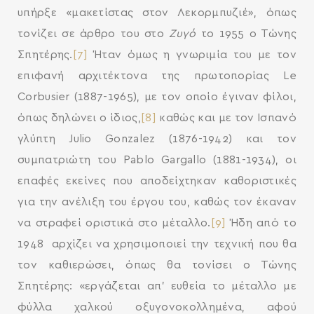
υπήρξε «μακετίστας στον Λεκορμπυζιέ», όπως
τονίζει σε άρθρο του στο
Ζυγό
το 1955 ο Τώνης
Σπητέρης.
[7]
Ήταν όμως η γνωριμία του με τον
επιφανή αρχιτέκτονα της πρωτοπορίας Le
Corbusier (1887-1965), με τον οποίο έγιναν φίλοι,
όπως δηλώνει ο ίδιος,
[8]
καθώς και με τον Ισπανό
γλύπτη Julio Gonzalez (1876-1942) και τον
συμπατριώτη του Pablo Gargallo (1881-1934), οι
επαφές εκείνες που αποδείχτηκαν καθοριστικές
για την ανέλιξη του έργου του, καθώς τον έκαναν
να στραφεί οριστικά στο μέταλλο.
[9]
Ήδη από το
1948 αρχίζει να χρησιμοποιεί την τεχνική που θα
τον καθιερώσει, όπως θα τονίσει ο Τώνης
Σπητέρης: «εργάζεται απ’ ευθεία το μέταλλο με
φύλλα χαλκού οξυγονοκολλημένα, αφού