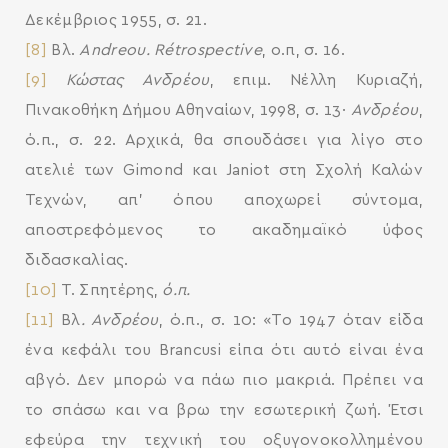
Δεκέμβριος 1955, σ. 21.
[8]
Βλ.
Andreou. Rétrospective
, ο.π, σ. 16.
[9]
Κώστας Ανδρέου
, επιμ. Νέλλη Κυριαζή,
Πινακοθήκη Δήμου Αθηναίων, 1998, σ. 13∙
Ανδρέου
,
ό.π., σ. 22. Αρχικά, θα σπουδάσει για λίγο στο
ατελιέ των Gimond και Janiot στη Σχολή Καλών
Τεχνών, απ’ όπου αποχωρεί σύντομα,
αποστρεφόμενος το ακαδημαϊκό ύφος
διδασκαλίας.
[10]
Τ. Σπητέρης,
ό.π.
[11]
Βλ
. Ανδρέου
, ό.π., σ. 10: «Το 1947 όταν είδα
ένα κεφάλι του Brancusi είπα ότι αυτό είναι ένα
αβγό. Δεν μπορώ να πάω πιο μακριά. Πρέπει να
το σπάσω και να βρω την εσωτερική ζωή. Έτσι
εφεύρα την τεχνική του οξυγονοκολλημένου