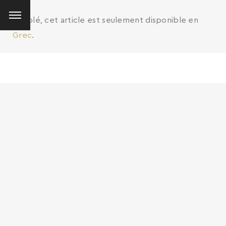
Désolé, cet article est seulement disponible en
Grec
.
SEARCH AND PRESS ENTER