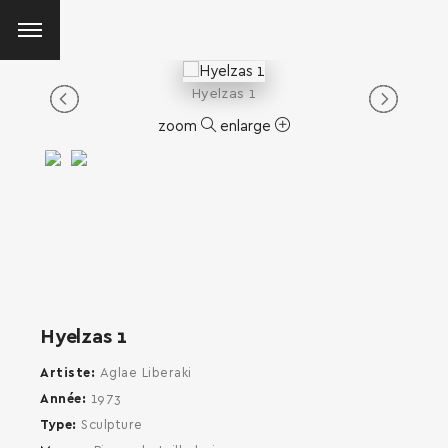
Hyelzas 1
zoom
enlarge
Hyelzas 1
Artiste
Aglae Liberaki
Année
1973
Type
Sculpture
SEARCH AND PRESS ENTER