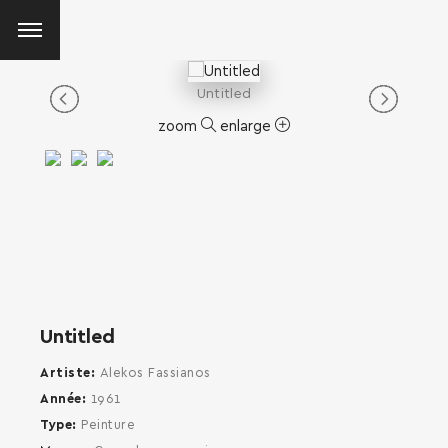
Untitled
zoom
enlarge
Untitled
Artiste
Alekos Fassianos
Année
1961
Type
Peinture
SEARCH AND PRESS ENTER