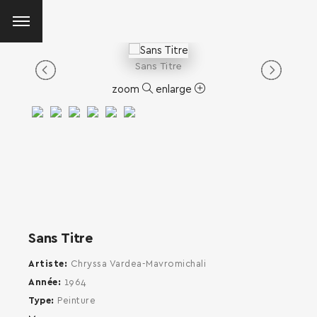
Sans Titre
zoom
enlarge
Sans Titre
Artiste
Chryssa Vardea-Mavromichali
Année
1964
Type
Peinture
SEARCH AND PRESS ENTER