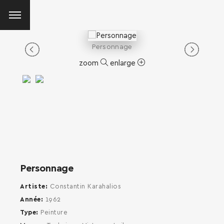
Personnage
zoom
enlarge
Personnage
Artiste
Constantin Karahalios
Année
1962
Type
Peinture
SEARCH AND PRESS ENTER