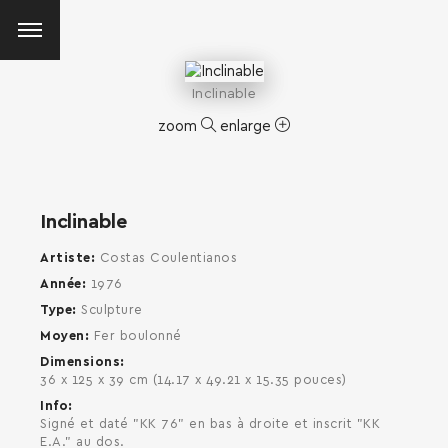
Inclinable
zoom
enlarge
Inclinable
Artiste
Costas Coulentianos
Année
1976
Type
Sculpture
Moyen
Fer boulonné
Dimensions
36 x 125 x 39 cm (14.17 x 49.21 x 15.35 pouces)
Info
Signé et daté "KK 76" en bas à droite et inscrit "KK
SEARCH AND PRESS ENTER
E.A." au dos.