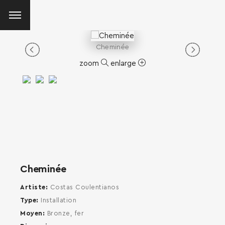
Cheminée
zoom
enlarge
Cheminée
Artiste
Costas Coulentianos
Type
Installation
Moyen
Bronze, fer
SEARCH AND PRESS ENTER