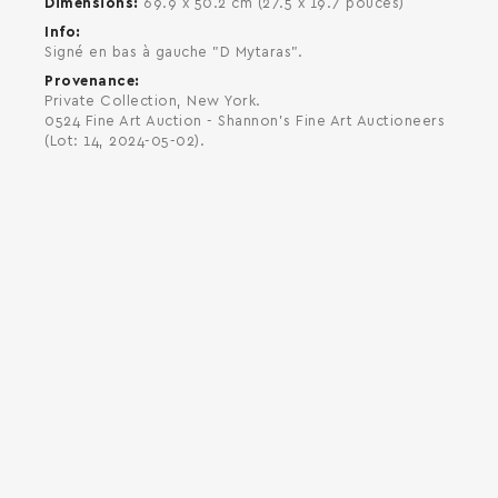
Dimensions
69.9 x 50.2 cm (27.5 x 19.7 pouces)
Info
Signé en bas à gauche "D Mytaras".
Provenance
Private Collection, New York.
0524 Fine Art Auction - Shannon's Fine Art Auctioneers
(Lot: 14, 2024-05-02).