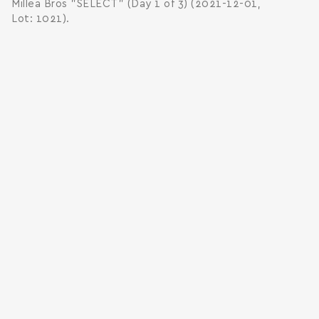
Millea Bros "SELECT" (Day 1 of 3) (2021-12-01,
Lot: 1021).