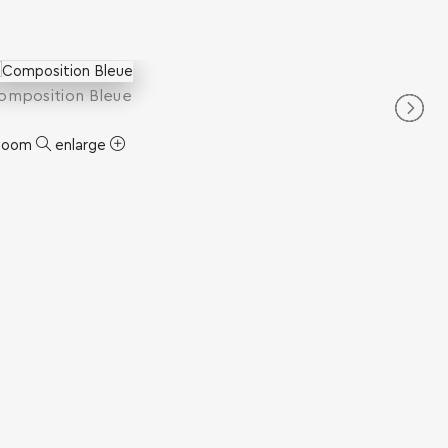
omposition Bleue
zoom
enlarge