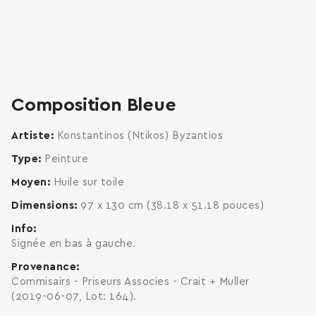
zoom
enlarge
Composition Bleue
Artiste
Konstantinos (Ntikos) Byzantios
Type
Peinture
Moyen
Huile sur toile
Dimensions
97 x 130 cm (38.18 x 51.18 pouces)
Info
Signée en bas à gauche.
Provenance
Commisairs - Priseurs Associes - Crait + Muller
(2019-06-07, Lot: 164).