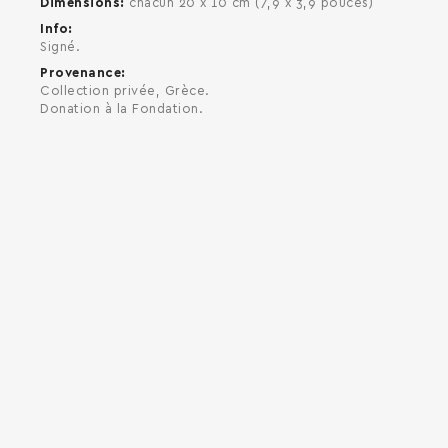
Dimensions
chacun 20 x 10 cm (7,9 x 3,9 pouces)
Info
Signé.
Provenance
Collection privée, Grèce.
Donation à la Fondation.