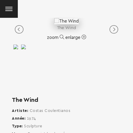
The Wind
zoom
enlarge
The Wind
Artiste
Costas Coulentianos
Année
1974
Type
Sculpture
SEARCH AND PRESS ENTER