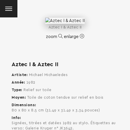
Aztec I & Aztec II
zoom
enlarge
Aztec I & Aztec II
Artiste
Michael Michaeledes
Année
1982
Type
Relief sur toile
Moyen
Toile de coton tendue sur relief en bois
Dimensions
80 x 80 x 8.5 cm (31.49 x 31.49 x 3.34 pouces)
Info
Signées, titrées et datées 1982 au stylo. Étiquettes au
SEARCH AND PRESS ENTER
verso: Galerie Kruger n° JK3642.