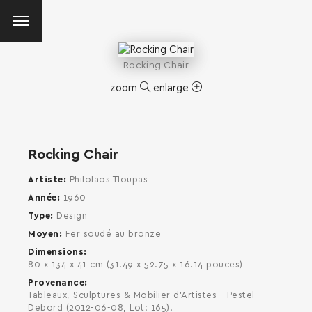
Rocking Chair
zoom
enlarge
Rocking Chair
Artiste
Philolaos Tloupas
Année
1960
Type
Design
Moyen
Fer soudé au bronze
Dimensions
80 x 134 x 41 cm (31.49 x 52.75 x 16.14 pouces)
Provenance
Tableaux, Sculptures & Mobilier d'Artistes - Pestel-
SEARCH AND PRESS ENTER
Debord (2012-06-08, Lot: 165).