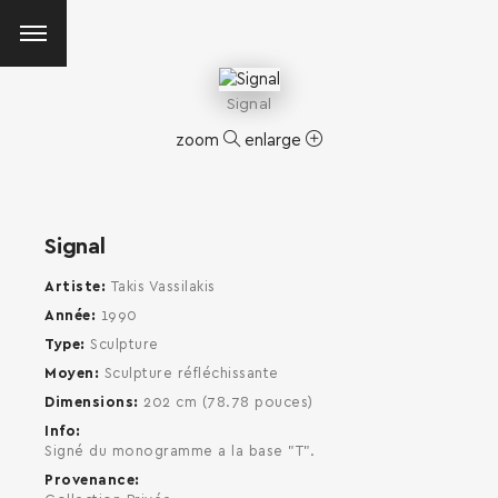
Signal
zoom
enlarge
Signal
Artiste
Takis Vassilakis
Année
1990
Type
Sculpture
Moyen
Sculpture réfléchissante
Dimensions
202 cm (78.78 pouces)
Info
Signé du monogramme a la base "T".
Provenance
SEARCH AND PRESS ENTER