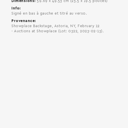
Dimensions
59.69 x 49.53 cm (23.5 x 19.5 pouces)
Info
Signé en bas à gauche et titré au verso.
Provenance
Showplace Backstage, Astoria, NY, February 12
- Auctions at Showplace (Lot: 0322, 2023-02-13).