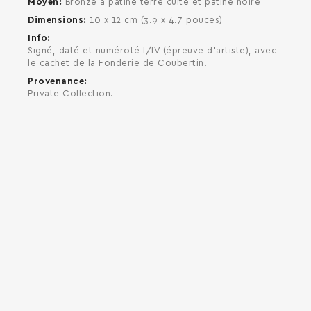
Moyen
Bronze à patine terre cuite et patine noire
Dimensions
10 x 12 cm (3.9 x 4.7 pouces)
Info
Signé, daté et numéroté I/IV (épreuve d’artiste), avec
le cachet de la Fonderie de Coubertin.
Provenance
Private Collection.