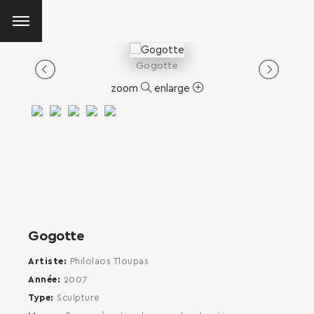
Gogotte
zoom
enlarge
Gogotte
Artiste
Philolaos Tloupas
Année
2007
Type
Sculpture
SEARCH AND PRESS ENTER