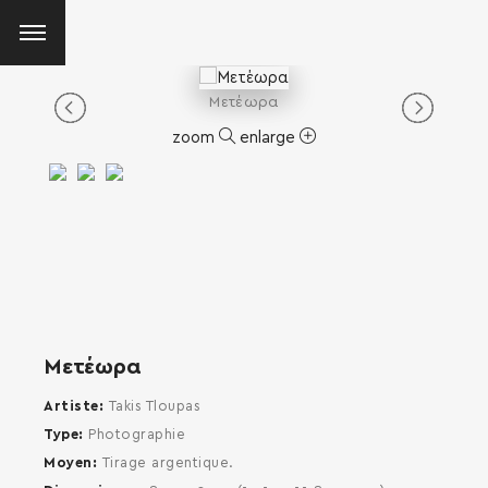
Μετέωρα
zoom
enlarge
Μετέωρα
Artiste
Takis Tloupas
Type
Photographie
Moyen
Tirage argentique.
SEARCH AND PRESS ENTER