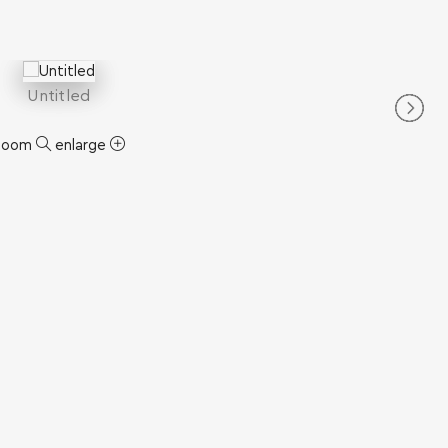
Untitled
zoom
enlarge