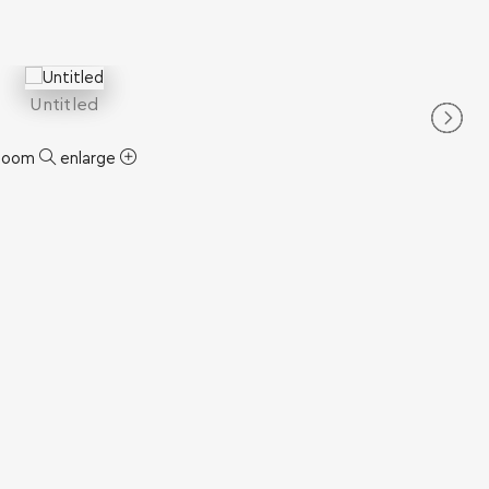
Untitled
zoom
enlarge