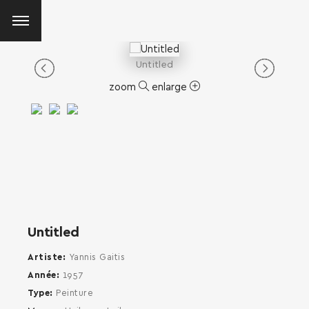
Untitled
zoom
enlarge
Untitled
Artiste
Yannis Gaitis
Année
1957
Type
Peinture
SEARCH AND PRESS ENTER