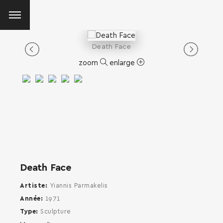
Death Face
zoom
enlarge
Death Face
Artiste
Yiannis Parmakelis
Année
1971
Type
Sculpture
SEARCH AND PRESS ENTER