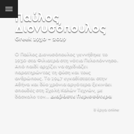
Παύλος
Διονυσόπουλος
Greek
1930 - 2019
Ο Παύλος Διονυσόπουλος γεννήθηκε το
1930 στα Φιλιατρά στη νότια Πελοπόννησο.
Από παιδί αρχίζει να σχεδιάζει
παρατηρώντας τη φύση και τους
ανθρώπους. Το 1947 εγκαθίσταται στην
Αθήνα και δύο χρόνια αργότερα ξεκινάει
σπουδές στη Σχολή Καλών Τεχνών, με
Διαβάστε Περισσότερα
δάσκαλο τον...
8 έργα online