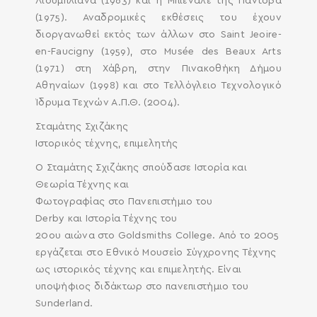
Λιουμπλιάνα (1963) και η Μπιενάλε της Πάντοβα
(1975). Αναδρομικές εκθέσεις του έχουν
διοργανωθεί εκτός των άλλων στο Saint Jeoire-
en-Faucigny (1959), στο Musée des Beaux Arts
(1971) στη Χάβρη, στην Πινακοθήκη Δήμου
Αθηναίων (1998) και στο Τελλόγλειο Τεχνολογικό
Ίδρυμα Τεχνών Α.Π.Θ. (2004).
Σταμάτης Σχιζάκης
Ιστορικός τέχνης, επιμελητής
Ο Σταμάτης Σχιζάκης σπούδασε Ιστορία και
Θεωρία Τέχνης και
Φωτογραφίας στο Πανεπιστήμιο του
Derby και Ιστορία Τέχνης του
20ου αιώνα στο Goldsmiths College. Από το 2005
εργάζεται στο Εθνικό Μουσείο Σύγχρονης Τέχνης
ως ιστορικός τέχνης και επιμελητής. Είναι
υποψήφιος διδάκτωρ στο πανεπιστήμιο του
Sunderland.