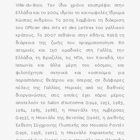
Ville-du-Bois. Τον ίδιο χρόνο επιστρέφει στην
Ελλάδα και το 2004 ιδρύει το κοινωφελές Ίδρυμα
Κώστας Ανδρέου. Το 2005 λαμβάνει τη διάκριση
του Officier des Arts et des Lettres του γαλλικού
κράτους. Το 2007 πεθαίνει στην Αθήνα. Κατά τη
διάρκεια της ζωής του πραγματοποίησε 80
ατομικές και 150 ομαδικές στη Γαλλία, την
Ελλάδα, τη Βραζιλία, τις ΗΠΑ, τον Καναδά, την
Ιαπωνία και άλλα μέρη του κόσμου, και
φιλοτέχνησε σκηνικά και κοστούμια για
παραστάσεις θεάτρου και όπερας σε διάφορες
πόλεις της Γαλλίας. Μερικές από τις διεθνείς
διοργανώσεις στις οποίες έχει πάρει μέρος
αποτελούν το Salon d’Automne (1949, 1951, 1983,
1984, 1985, 1988), η Μπιενάλε της Αμβέρσας
(1953), η Μπιενάλε της Βενετίας (1966), η Διεθνής
Έκθεση Σύγχρονης Γλυπτικής στο Μουσείο Ροντέν
(1956, 1958, 1961), η Μπιενάλε Χαρακτικής της