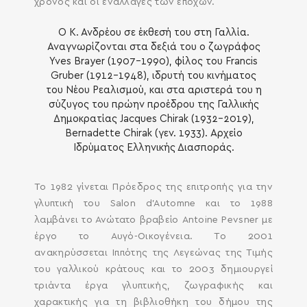
χρόνος και οι εναλλαγές των εποχών.
Ο Κ. Ανδρέου σε έκθεσή του στη Γαλλία.
Αναγνωρίζονται στα δεξιά του ο ζωγράφος
Yves Brayer (1907-1990), φίλος του Francis
Gruber (1912-1948), ιδρυτή του κινήματος
του Νέου Ρεαλισμού, και στα αριστερά του η
σύζυγος του πρώην προέδρου της Γαλλικής
Δημοκρατίας Jacques Chirak (1932-2019),
Bernadette Chirak (γεν. 1933). Αρχείο
Ιδρύματος Ελληνικής Διασποράς.
Το 1982 γίνεται Πρόεδρος της επιτροπής για την
γλυπτική του Salon d’Automne και το 1988
λαμβάνει το Ανώτατο βραβείο Antoine Pevsner με
έργο το Αυγό-Οικογένεια. Το 2001
ανακηρύσσεται Ιππότης της Λεγεώνας της Τιμής
του γαλλικού κράτους και το 2003 δημιουργεί
τριάντα έργα γλυπτικής, ζωγραφικής και
χαρακτικής για τη βιβλιοθήκη του δήμου της