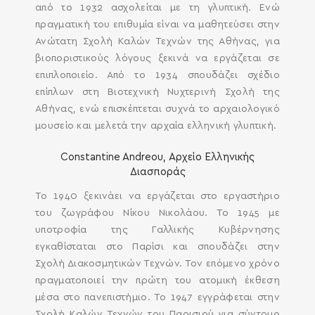
από το 1932 ασχολείται με τη γλυπτική. Ενώ
πραγματική του επιθυμία είναι να μαθητεύσει στην
Ανώτατη Σχολή Καλών Τεχνών της Αθήνας, για
βιοποριστικούς λόγους ξεκινά να εργάζεται σε
επιπλοποιείο. Από το 1934 σπουδάζει σχέδιο
επίπλων στη Βιοτεχνική Νυχτερινή Σχολή της
Αθήνας, ενώ επισκέπτεται συχνά το αρχαιολογικό
μουσείο και μελετά την αρχαία ελληνική γλυπτική.
Constantine Andreou, Αρχείο Ελληνικής
Διασποράς
Το 1940 ξεκινάει να εργάζεται στο εργαστήριο
του ζωγράφου Νίκου Νικολάου. Το 1945 με
υποτροφία της Γαλλικής Κυβέρνησης
εγκαθίσταται στο Παρίσι και σπουδάζει στην
Σχολή Διακοσμητικών Τεχνών. Τον επόμενο χρόνο
πραγματοποιεί την πρώτη του ατομική έκθεση
μέσα στο πανεπιστήμιο. Το 1947 εγγράφεται στην
Σχολή Καλών Τεχνών του Παρισιού για σύντομο