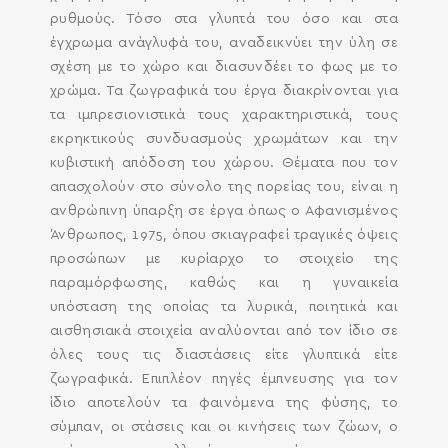
SEARCH AND PRESS ENTER
ρυθμούς. Τόσο στα γλυπτά του όσο και στα
έγχρωμα ανάγλυφά του, αναδεικνύει την ύλη σε
σχέση με το χώρο και διασυνδέει το φως με το
χρώμα. Τα ζωγραφικά του έργα διακρίνονται για
τα ιμπρεσιονιστικά τους χαρακτηριστικά, τους
εκρηκτικούς συνδυασμούς χρωμάτων και την
κυβιστική απόδοση του χώρου. Θέματα που τον
απασχολούν στο σύνολο της πορείας του, είναι η
ανθρώπινη ύπαρξη σε έργα όπως ο Αφανισμένος
Άνθρωπος, 1975, όπου σκιαγραφεί τραγικές όψεις
προσώπων με κυρίαρχο το στοιχείο της
παραμόρφωσης, καθώς και η γυναικεία
υπόσταση της οποίας τα λυρικά, ποιητικά και
αισθησιακά στοιχεία αναλύονται από τον ίδιο σε
όλες τους τις διαστάσεις είτε γλυπτικά είτε
ζωγραφικά. Επιπλέον πηγές έμπνευσης για τον
ίδιο αποτελούν τα φαινόμενα της φύσης, το
σύμπαν, οι στάσεις και οι κινήσεις των ζώων, ο