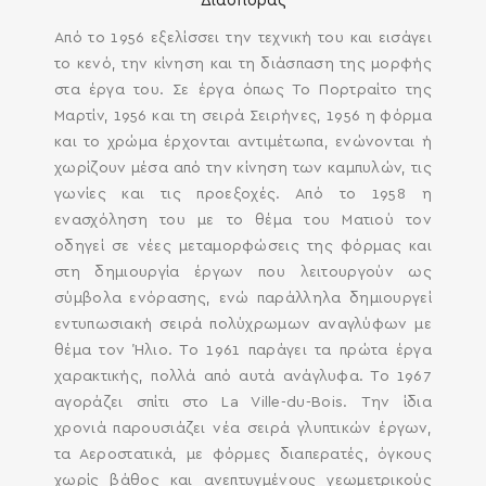
Διασποράς
Από το 1956 εξελίσσει την τεχνική του και εισάγει
το κενό, την κίνηση και τη διάσπαση της μορφής
στα έργα του. Σε έργα όπως Το Πορτραίτο της
Μαρτίν, 1956 και τη σειρά Σειρήνες, 1956 η φόρμα
και το χρώμα έρχονται αντιμέτωπα, ενώνονται ή
χωρίζουν μέσα από την κίνηση των καμπυλών, τις
γωνίες και τις προεξοχές. Από το 1958 η
ενασχόληση του με το θέμα του Ματιού τον
οδηγεί σε νέες μεταμορφώσεις της φόρμας και
στη δημιουργία έργων που λειτουργούν ως
σύμβολα ενόρασης, ενώ παράλληλα δημιουργεί
εντυπωσιακή σειρά πολύχρωμων αναγλύφων με
θέμα τον Ήλιο. Το 1961 παράγει τα πρώτα έργα
χαρακτικής, πολλά από αυτά ανάγλυφα. Το 1967
αγοράζει σπίτι στο La Ville-du-Bois. Την ίδια
χρονιά παρουσιάζει νέα σειρά γλυπτικών έργων,
τα Αεροστατικά, με φόρμες διαπερατές, όγκους
χωρίς βάθος και ανεπτυγμένους γεωμετρικούς