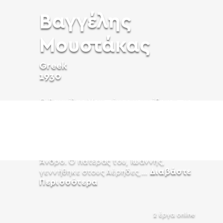
Βαγγέλης
Μουστάκας
Greek
1930
Ο Βαγγέλης Μουστάκας γεννήθηκε στις
14 Φεβρουαρίου 1930 στον Πειραιά, σε
μια οικογένεια με ρίζες σε
διαφορετικές γωνιές της Ελλάδας—ο
παππούς του καταγόταν από τα
Μέγαρα, ενώ η γιαγιά του από την
Άνδρο. Ο πατέρας του, Ιωάννης,
Διαβάστε
γεννήθηκε στους Αέρηδες,...
Περισσότερα
2 έργα online