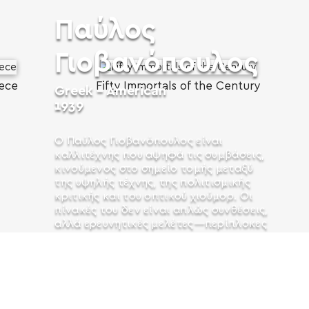
Παύλος
Γιοβανόπουλος
eece
Fifty Immortals of the Century
Greek - American
1939
Ο Παύλος Γιοβανόπουλος είναι
καλλιτέχνης που αψηφά τις συμβάσεις,
κινούμενος στο σημείο τομής μεταξύ
της υψηλής τέχνης, της πολιτισμικής
κριτικής και του οπτικού χιούμορ. Οι
πίνακές του δεν είναι απλώς συνθέσεις,
αλλά ερευνητικές μελέτες—περίπλοκες
αναλύσεις φαινομενικά απλών
αντικειμένων, επαναπροσδιορισμένων
Διαβάστε Περισσότερα
μέσα...