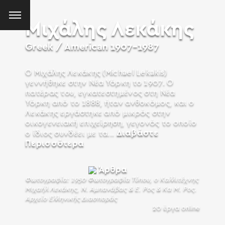
Μιχάλης Λεκάκης
Greek / American
1907-1987
Ο Μιχάλης Λεκάκης (Michael Lekakis)
γεννήθηκε στην Νέα Υόρκη το 1907. Ο
πατέρας του, εγκατεστημένος στη Νέα
Υόρκη από το 1888, ήταν ανθοκόμος, και ο
Λεκάκης εργάστηκε από μικρός στην
οικογενειακή επιχείρηση, γεγονός το οποίο
Διαβάστε
ο ίδιος συνδέει με τα...
Περισσότερα
Άρθρα
Φωτογραφία: 1950 Φωτογραφία Τύπου, o Καλλιτέχνης
Μιχαήλ Λεκάκης, Ν. Αμπανάβας & Ε. Ρος & Κα Μ. Ρος.
Αρχείο Ελληνικής Διασποράς
20 έργα online